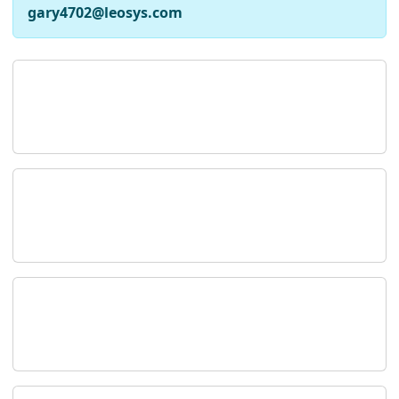
gary4702@leosys.com